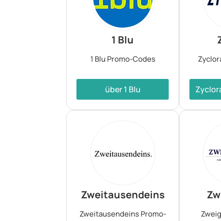
1 Blu
1 Blu Promo-Codes
Zyclo
über 1 Blu
Zyclor
Zweitausendeins
Zw
Zweitausendeins Promo-
Zwei