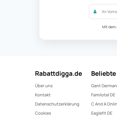
Mit dem 
Rabattdigga.de
Beliebt
Über uns
Gant Germa
Kontakt
Familotel DE
Datenschutz­erklärung
C And A Onli
Cookies
Eaglefit DE