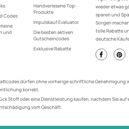
oks
Handverlesene Top-
wieder etwas gö
Produkte
sparen und Spa
d Codes
Impulskauf Evaluator
Sorgen machen 
cheine
tolle Rabatte un
en und
Die besten aktiven
e
Gutscheincodes
deutsche Käufe
Exklusive Rabatte
attcodes dürfen ohne vorherige schriftliche Genehmigung in
ntlichung korrekt.
ück Stoff oder eine Dienstleistung kaufen, nachdem Sie auf 
 Entschädigung vom Geschäft.