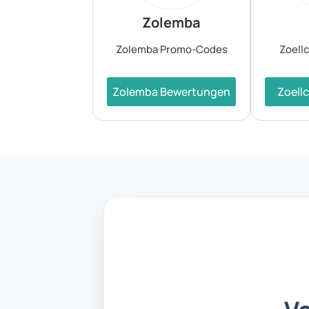
Zolemba
Zolemba Promo-Codes
Zoell
Zolemba Bewertungen
Zoell