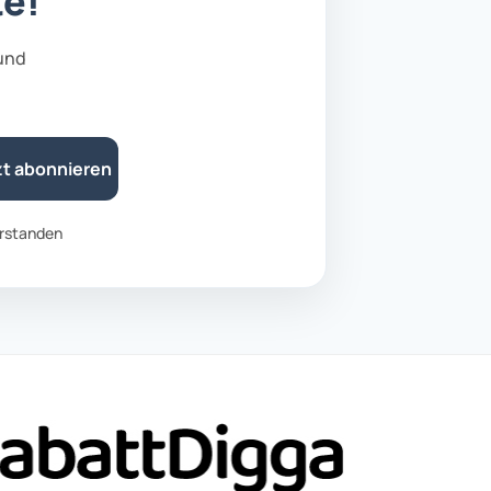
te!
 und
zt abonnieren
rstanden