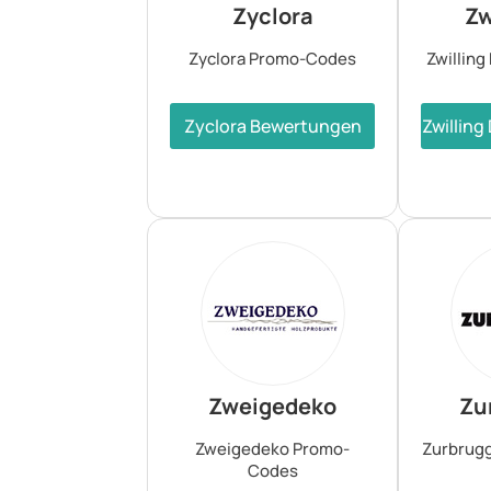
Zyclora
Zw
Zyclora Promo-Codes
Zwillin
Zyclora Bewertungen
Zwillin
Zweigedeko
Zu
Zweigedeko Promo-
Zurbrug
Codes