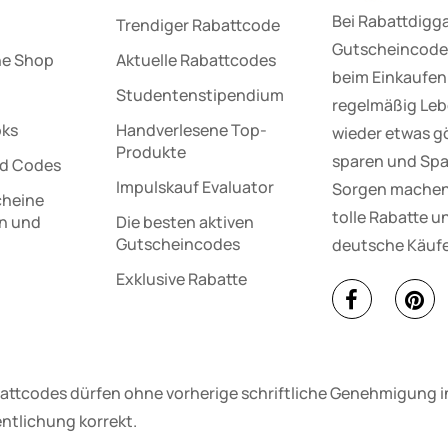
Bei Rabattdigga
Trendiger Rabattcode
Gutscheincodes
ne Shop
Aktuelle Rabattcodes
beim Einkaufen 
Studentenstipendium
regelmäßig Lebe
oks
Handverlesene Top-
wieder etwas gö
Produkte
sparen und Spa
d Codes
Impulskauf Evaluator
Sorgen machen 
cheine
tolle Rabatte un
en und
Die besten aktiven
e
Gutscheincodes
deutsche Käufe
Exklusive Rabatte
attcodes dürfen ohne vorherige schriftliche Genehmigung in
ntlichung korrekt.