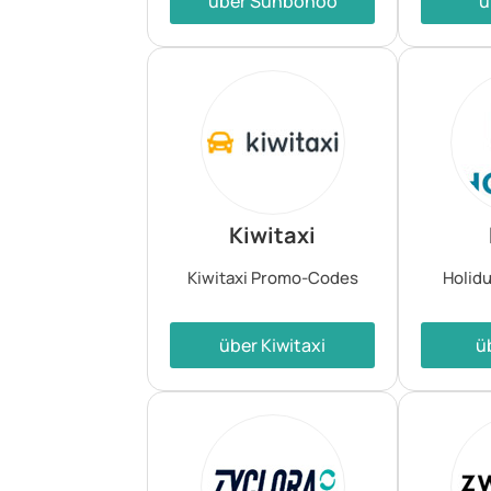
über Sunbonoo
ü
Kiwitaxi
Kiwitaxi Promo-Codes
Holid
über Kiwitaxi
ü