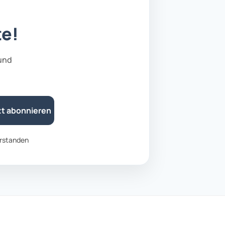
te!
 und
zt abonnieren
rstanden