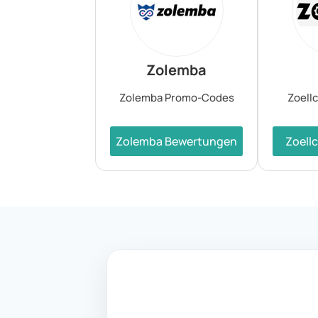
Zolemba
Zolemba Promo-Codes
Zoell
Zolemba Bewertungen
Zoell