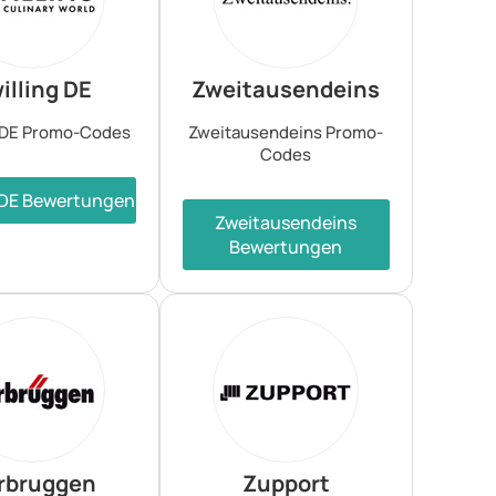
illing DE
Zweitausendeins
g DE Promo-Codes
Zweitausendeins Promo-
Codes
g DE Bewertungen
Zweitausendeins
Bewertungen
rbruggen
Zupport