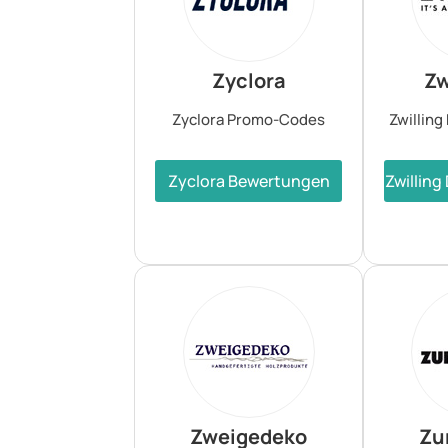
Zyclora
Zw
Zyclora Promo-Codes
Zwillin
Zyclora Bewertungen
Zwillin
Zweigedeko
Zu