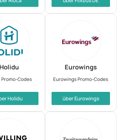
ber Rioca
über Flixbus DE
Holidu
Eurowings
u Promo-Codes
Eurowings Promo-Codes
ber Holidu
über Eurowings