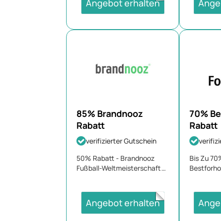
Angebot erhalten
Ange
85% Brandnooz
70% Be
Rabatt
Rabatt
verifizierter Gutschein
verifiz
50% Rabatt - Brandnooz
Bis Zu 70
Fußball-Weltmeisterschaft
Bestforh
Gutschein
August 2
Angebot erhalten
Ange