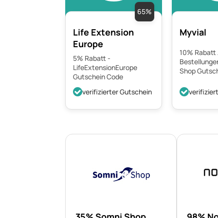
65%
Life Extension
Myvial
Europe
10% Rabatt 
5% Rabatt -
Bestellungen
LifeExtensionEurope
Shop Gutsc
Gutschein Code
verifizierter Gutschein
verifizie
35% Somni Shop
98% No