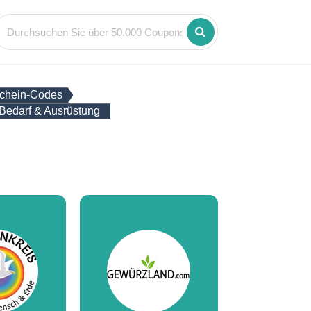
chein-Codes
 Bedarf & Ausrüstung