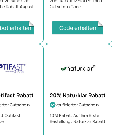
r Versand : Vier
20% Rabatt MERA Petfood
he Rabatt August
Gutschein Code
bot erhalten
Code erhalten
tifast Rabatt
20% Naturklar Rabatt
ierter Gutschein
verifizierter Gutschein
t Optifast
10% Rabatt Auf Ihre Erste
de
Bestellung : Naturklar Rabatt