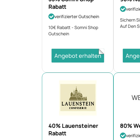
Rabatt
verifiz
verifizierter Gutschein
Sichern S
Auf Den S
10€ Rabatt - Somni Shop
Gutschein
Angebot erhalten
Ange
40% Lauensteiner
80% We
Rabatt
verifiz